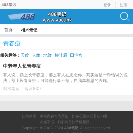
488笔记
登录
注册
首页
相术笔记
青春痘
相关标签：
天纹
人纹
地纹
柳叶眉
田宅宫
中老年人长青春痘
有人说，额上长青春痘，那是有人在思念你。其实这是一种错误的说
法，额上长青春痘，可能是行事不顺，自我单相思的表现。
相术笔记
阅读(60)
法律声明：本站内容均为原创，如存在版权或非法内容，
欢迎举报，我们将尽快予以删除。
Copyright © 2008-2024
488笔记
. All rights reserved.