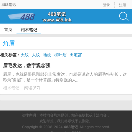
488笔记
登录
注册
首页
相术笔记
角眉
相关标签：
天纹
人纹
地纹
柳叶眉
田宅宫
眉毛发达，数字观念强
眉尾，也就是眼尾那部分非常发达，也就是说这人的眉毛特别长，这
称为“角眉”，是一个计算能力特别强的人。
相术笔记
阅读(67)
法律声明：本站内容均为原创，如存在版权或非法内容，
欢迎举报，我们将尽快予以删除。
Copyright © 2008-2024
488笔记
. All rights reserved.