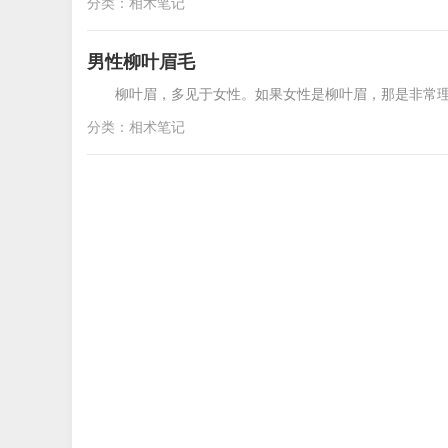
分类：
相术笔记
男性柳叶眉毛
柳叶眉，多见于女性。如果女性是柳叶眉，那是非常
分类：
相术笔记