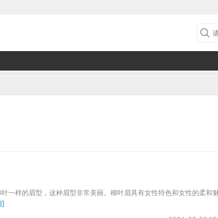
柳叶一样的眉型，这种眉型非常美丽。柳叶眉具有女性特色和女性的柔和
]