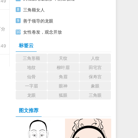
:49
三角额女人
善于领导的龙眼
下分
女性卷发，观念开放
标签云
:49
三角形额
天纹
人纹
地纹
柳叶眉
田宅宫
仙骨
角眉
保寿宫
一字眉
眼神
象眼
龙眼
狐眼
三角眼
图文推荐