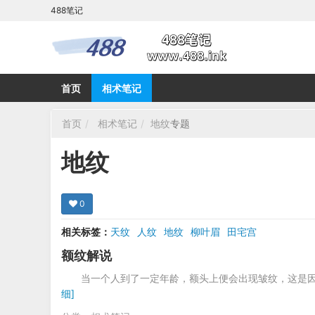
488笔记
首页
相术笔记
首页
相术笔记
地纹
专题
地纹
0
相关标签：
天纹
人纹
地纹
柳叶眉
田宅宫
额纹解说
当一个人到了一定年龄，额头上便会出现皱纹，这是
细]