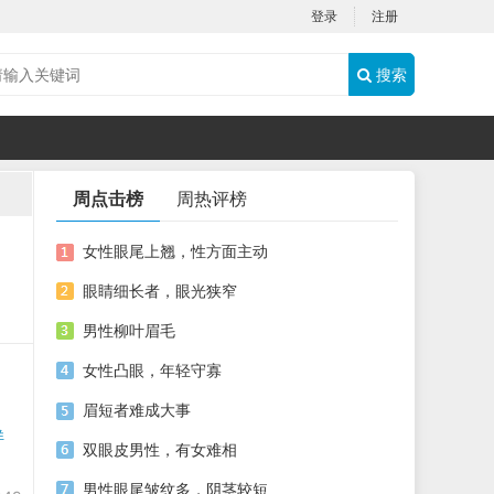
登录
注册
搜索
周点击榜
周热评榜
女性眼尾上翘，性方面主动
眼睛细长者，眼光狭窄
男性柳叶眉毛
女性凸眼，年轻守寡
眉短者难成大事
详
双眼皮男性，有女难相
男性眼尾皱纹多，阴茎较短