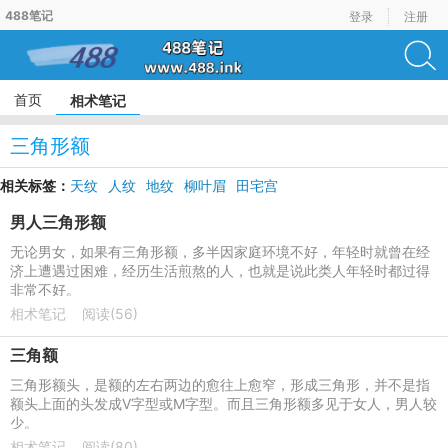
488笔记
登录
注册
首页
相术笔记
三角形额
相关标签：
天纹
人纹
地纹
柳叶眉
田宅宫
男人三角形额
无论男女，如果有三角形额，多半因家庭环境不好，年轻时就曾在经
济上遭遇过困难，经历生活煎熬的人，也就是说此类人年轻时都过得
非常不好。
相术笔记
阅读(56)
三角额
三角形额头，是额的左右两边的愈往上愈窄，形成三角形，并不是指
额头上面的头发成V字型或M字型。而且三角形额多见于女人，男人较
少。
相术笔记
阅读(80)