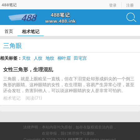
488笔记
登录
注册
首页
相术笔记
三角眼
相关标签：
天纹
人纹
地纹
柳叶眉
田宅宫
女性三角形，生理混乱
三角眼，就是上眼睑呈一直线，但在下泪堂处却形成斜尖的一个倒三
角形的眼睛。这种眼睛的女性，在生理期，容易产生异常心理，甚至
还会发狂，危害到他人，可以说这种眼睛的女人是非常可怕的。
相术笔记
阅读(71)
法律声明：本站内容均为原创，如存在版权或非法内容，
欢迎举报，我们将尽快予以删除。
Copyright © 2008-2024
488笔记
. All rights reserved.